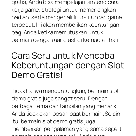
gratis, Anda bisa mempelajari tentang cara
kerja game, strategi untuk memenangkan
hadiah, serta mengenali fitur-fitur dari game
tersebut. Ini akan memberikan keuntungan
bagi Anda ketika memutuskan untuk
bermain dengan uang asli di kemudian hari.
Cara Seru untuk Mencoba
Keberuntungan dengan Slot
Demo Gratis!
Tidak hanya menguntungkan, bermain slot
demo gratis juga sangat seru! Dengan
berbagai tema dan tampilan yang menarik,
Anda tidak akan bosan saat bermain. Selain
itu, bermain slot demo gratis juga
memberikan pengalaman yang sama seperti